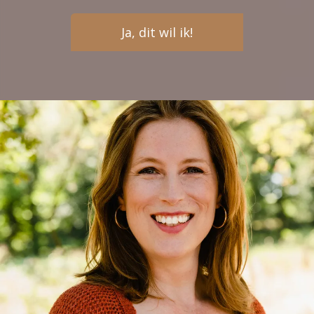
Release, Dream en Celebrate) helpen je ook
wanneer je in loondienst bent. De module Discover
bevat ‘algemene’ elementen en onderdelen specifiek
Ja, dit wil ik!
voor ondernemers. De module Create is puur
gericht op hoe je jezelf als ondernemer kunt
vermarkten op een manier die bij Projectors past. De
communicatie toolbox sluit hierbij aan. De
ademwerksessies helpen je sowieso of je in
loondienst bent of je eigen bedrijf hebt. Mijn advies:
laat je Human Design autoriteit je vertellen of
Projector Magic iets voor jou is.