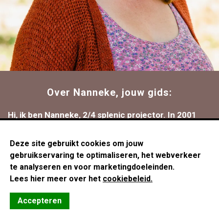
Over Nanneke, jouw gids:
Hi, ik ben Nanneke, 2/4 splenic projector. In 2001
afgestudeerd aan de Academie voor Journalistiek &
Deze site gebruikt cookies om jouw
Voorlichting. Toen ik in 2010 mijn eigen bedrijf
gebruikservaring te optimaliseren, het webverkeer
begon, zat ik met mijn handen in het haar, want ik
te analyseren en voor marketingdoeleinden.
Lees hier meer over het
cookiebeleid.
moest aan marketing en sales doen terwijl ik daar
een schurfthekel aan had (en heb). Ik dwong mezelf
Accepteren
om cold calls te doen tot ik huilend mijn hoofd op